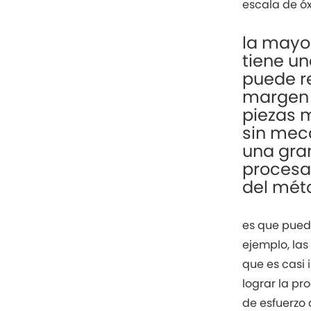
escala de óx
la mayor
tiene un
puede r
margen 
piezas 
sin meca
una gra
procesa
del méto
es que pued
ejemplo, las
que es casi
lograr la pr
de esfuerzo 