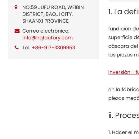
NO.59 JUFU ROAD, WEIBIN
1. La de
DISTRICT, BAOJI CITY,
SHAANXI PROVINCE
fundición de
Correo electrónico:
superficie d
info@hqfactory.com
cáscara del 
Tel:
+86-917-3309953
las piezas m
inversión - 
en la fabric
piezas mecá
ⅱ. Proce
1. Hacer el 