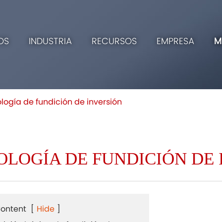
OS
INDUSTRIA
RECURSOS
EMPRESA
M
logía de fundición de inversión
OLOGÍA DE FUNDICIÓN DE 
Content
[
Hide
]