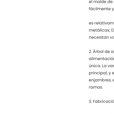
el molde de 
fácilmente y
es relativa
metálicas; D
necesitan v
2. Árbol de
alimentació
única. La va
principal, y
enjambres, 
ramas.
3. Fabricaci