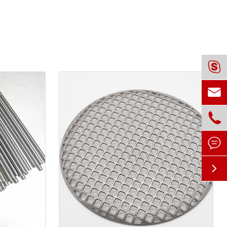




