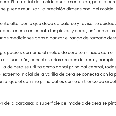
cera. El material del molde puede ser resina, pero la cer
 se puede reutilizar. La precisión dimensional del molde
mente alta, por lo que debe calcularse y revisarse cuid
eben tenerse en cuenta las piezas y ceras, as í como los 
arias mediciones para alcanzar el rango de tamaño des
 agrupación: combine el molde de cera terminado con el 
n de fundición, conecte varios moldes de cera y comple
rilla de cera se utiliza como canal principal central, to
 el extremo inicial de la varilla de cera se conecta con la
en el que el camino principal es como un tronco de árbo
ón de la carcasa: la superficie del modelo de cera se pi