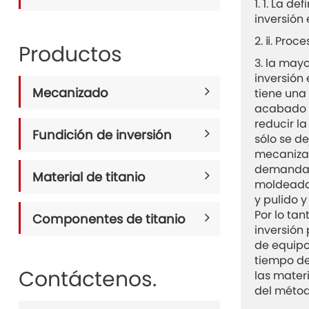
1. 1. La d
inversión 
2. ⅱ. Proc
Productos
3. la may
inversión 
Mecanizado
tiene una
acabado s
reducir l
Fundición de inversión
sólo se d
mecanizad
demanda. 
Material de titanio
moldeada
y pulido 
Por lo tan
Componentes de titanio
inversión
de equip
tiempo de
Contáctenos.
las mater
del métod