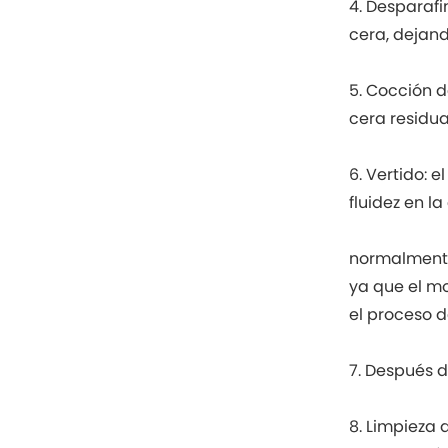
4. Desparafi
cera, dejan
5. Cocción d
cera residua
6. Vertido: 
fluidez en l
normalmente
ya que el m
el proceso d
7. Después d
8. Limpieza 