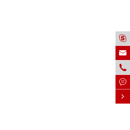




