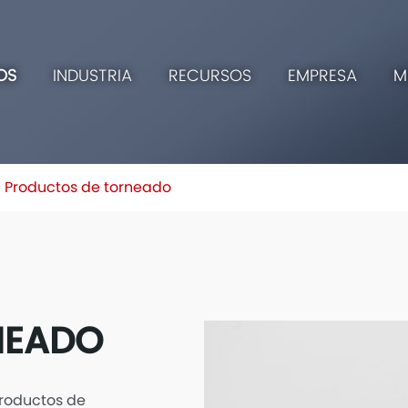
OS
INDUSTRIA
RECURSOS
EMPRESA
M
Productos de torneado
NEADO
roductos de