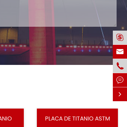





ANIO
PLACA DE TITANIO ASTM