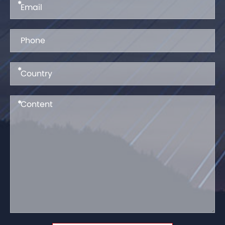
*
*
*